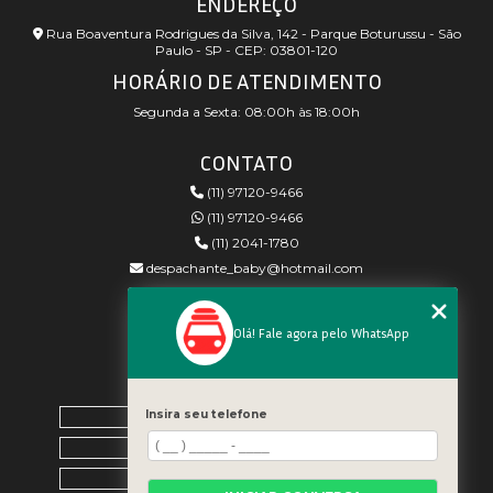
ENDEREÇO
Rua Boaventura Rodrigues da Silva, 142 - Parque Boturussu - São
Paulo - SP - CEP: 03801-120
HORÁRIO DE ATENDIMENTO
Segunda a Sexta: 08:00h às 18:00h
CONTATO
(11) 97120-9466
(11) 97120-9466
(11) 2041-1780
despachante_baby@hotmail.com
REDES SOCIAIS
Olá! Fale agora pelo WhatsApp
MENU
Home
Insira seu telefone
Empresa
Blog