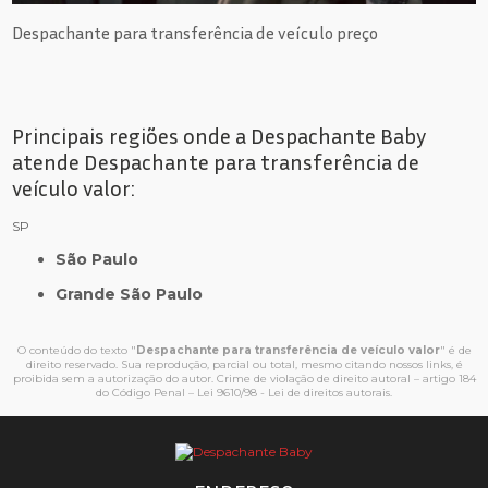
Despachante para transferência de veículo preço
Principais regiões onde a Despachante Baby
atende Despachante para transferência de
veículo valor:
SP
São Paulo
Grande São Paulo
O conteúdo do texto "
Despachante para transferência de veículo valor
" é de
direito reservado. Sua reprodução, parcial ou total, mesmo citando nossos links, é
proibida sem a autorização do autor. Crime de violação de direito autoral – artigo 184
do Código Penal –
Lei 9610/98 - Lei de direitos autorais
.