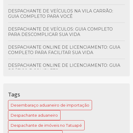
DESPACHANTE DE VEÍCULOS NA VILA CARRÃO:
GUIA COMPLETO PARA VOCÊ
DESPACHANTE DE VEÍCULOS: GUIA COMPLETO
PARA DESCOMPLICAR SUA VIDA
DESPACHANTE ONLINE DE LICENCIAMENTO: GUIA
COMPLETO PARA FACILITAR SUA VIDA
DESPACHANTE ONLINE DE LICENCIAMENTO: GUIA
PRÁTICO E COMPLETO
DESPACHANTE ONLINE PARA TRANSFERÊNCIA DE
VEÍCULO: GUIA PRÁTICO
Tags
DESPACHANTE ONLINE: O GUIA COMPLETO PARA
Desembaraço aduaneiro de importação
FACILITAR SEU PROCESSO
Despachante aduaneiro
DESPACHANTE ONLINE: O GUIA COMPLETO QUE
VOCÊ PRECISA CONHECER
Despachante de imóveis no Tatuapé