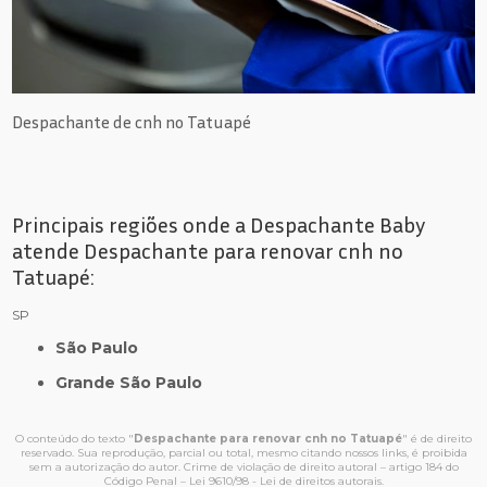
Despachante de cnh no Tatuapé
Principais regiões onde a Despachante Baby
atende Despachante para renovar cnh no
Tatuapé:
SP
São Paulo
Grande São Paulo
O conteúdo do texto "
Despachante para renovar cnh no Tatuapé
" é de direito
reservado. Sua reprodução, parcial ou total, mesmo citando nossos links, é proibida
sem a autorização do autor. Crime de violação de direito autoral – artigo 184 do
Código Penal –
Lei 9610/98 - Lei de direitos autorais
.