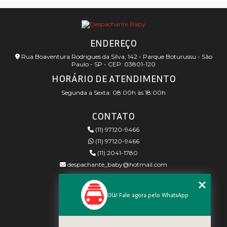
ENDEREÇO
Rua Boaventura Rodrigues da Silva, 142 - Parque Boturussu - São
Paulo - SP - CEP: 03801-120
HORÁRIO DE ATENDIMENTO
Segunda a Sexta: 08:00h às 18:00h
CONTATO
(11) 97120-9466
(11) 97120-9466
(11) 2041-1780
despachante_baby@hotmail.com
REDES SOCIAIS
Olá! Fale agora pelo WhatsApp
MENU