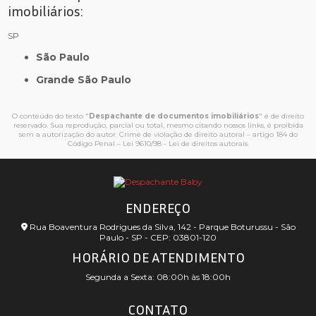
imobiliários:
SP
São Paulo
Grande São Paulo
O conteúdo do texto "
Despachante de documentos imobiliários
" é de direito
reservado. Sua reprodução, parcial ou total, mesmo citando nossos links, é proibida
sem a autorização do autor. Crime de violação de direito autoral – artigo 184 do
Código Penal –
Lei 9610/98 - Lei de direitos autorais
.
ENDEREÇO
Rua Boaventura Rodrigues da Silva, 142 - Parque Boturussu - São
Paulo - SP - CEP: 03801-120
HORÁRIO DE ATENDIMENTO
Segunda a Sexta: 08:00h às 18:00h
CONTATO