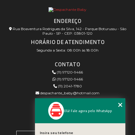
ENDEREÇO
Rua Boaventura Rodrigues da Silva, 142 - Parque Boturussu - São
Paulo - SP - CEP: 03801-120
HORÁRIO DE ATENDIMENTO
Segunda a Sexta: 08:00h às 18:00h
CONTATO
(11) 97120-9466
(11) 97120-9466
(11) 2041-1780
despachante_baby@hotmail.com
REDES SOCIAIS
Olá! Fale agora pelo WhatsApp
MENU
Insira seu telefone
Home