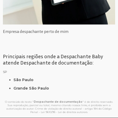
Empresa despachante perto de mim
Principais regiões onde a Despachante Baby
atende Despachante de documentação:
SP
São Paulo
Grande São Paulo
O conteúdo do texto "
Despachante de documentação
" é de direito reservado.
Sua reprodução, parcial ou total, mesmo citando nossos links, é proibida sem a
autorização do autor. Crime de violação de direito autoral – artigo 184 do Código
Penal –
Lei 9610/98 - Lei de direitos autorais
.