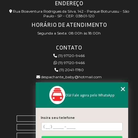
ENDEREÇO
Rua Boaventura Rodrigues da Silva, 142 - Parque Boturussu - São
Paulo - SP - CEP: 03801-120
HORÁRIO DE ATENDIMENTO
Segunda a Sexta: 08:00h às 18:00h
CONTATO
(11) 97120-9466
(11) 97120-9466
(11) 2041-1780
despachante_baby@hotmail.com
REDES SOCIAIS
Olá! Fale agora pelo WhatsApp
MENU
Home
Insira seu telefone
Empresa
Blog