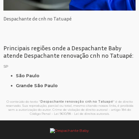
Despachante de cnh no Tatuapé
Principais regiões onde a Despachante Baby
atende Despachante renovação cnh no Tatuapé:
SP
São Paulo
Grande São Paulo
O conteúdo do texto "
Despachante renovação cnh no Tatuapé
" é de direito
reservado. Sua reprodução, parcial ou total, mesmo citando nossos links, é proibida
sem a autorização do autor. Crime de violação de direito autoral – artigo 184 do
Código Penal –
Lei 9610/98 - Lei de direitos autorais
.