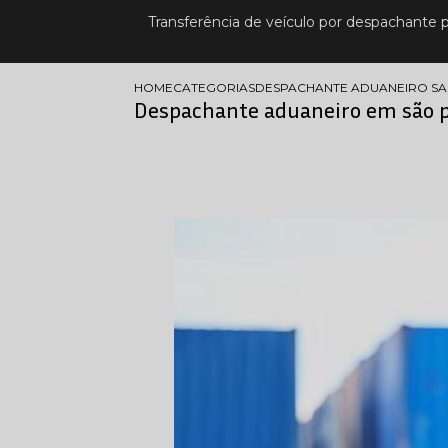
Transferência de veículo por despachante 
HOME
CATEGORIAS
DESPACHANTE ADUANEIRO S
Despachante aduaneiro em são 