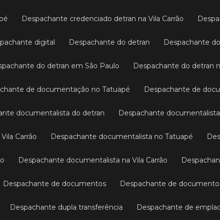
apé
Despachante credenciado detran na Vila Carrão
Desp
spachante digital
Despachante do detran
Despachante d
espachante do detran em São Paulo
Despachante do detran n
achante de documentação no Tatuapé
Despachante de docu
ante documentalista do detran
Despachante documentalista
Vila Carrão
Despachante documentalista no Tatuapé
D
lo
Despachante documentalista na Vila Carrão
Despacha
Despachante de documentos
Despachante de documentos 
Despachante dupla transferência
Despachante de empl