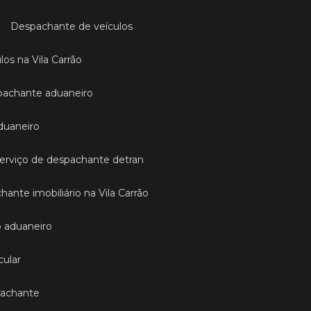
Despachante de veículos
los na Vila Carrão
pachante aduaneiro
duaneiro
Serviço de despachante detran
hante imobiliário na Vila Carrão
o aduaneiro
cular
spachante