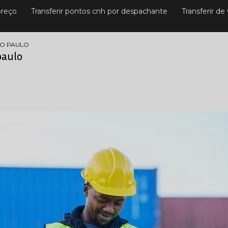
preço
Transferir pontos cnh por despachante
Transferir d
AO PAULO
paulo