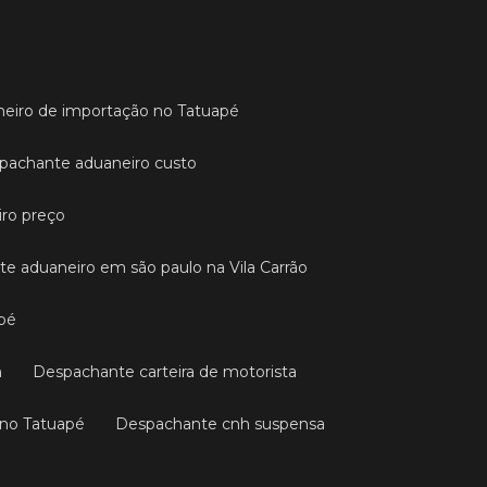
neiro de importação no Tatuapé
spachante aduaneiro custo
iro preço
te aduaneiro em são paulo na Vila Carrão
apé
n
Despachante carteira de motorista
 no Tatuapé
Despachante cnh suspensa