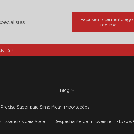
Faça seu orçamento ago
ecialistas!
mesmo
lo - SP
(11) 97120-9466
(
Blog
Precisa Saber para Simplificar Importações
s Essenciais para Você
Despachante de Imóveis no Tatuapé