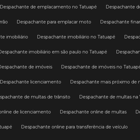
Despachante de emplacamento no Tatuapé
Despachante 
rrão
Despachante para emplacar moto
Despachante fina
te imobiliário
Despachante imobiliário no Tatuapé
Despa
Despachante imobiliário em são paulo no Tatuapé
Despachan
Despachante de imóveis
Despachante de imóveis no Tatuap
Despachante licenciamento
Despachante mais próximo de
espachante de multas de trânsito
Despachante de multas na 
online de licenciamento
Despachante online de multas
atuapé
Despachante online para transferência de veículo