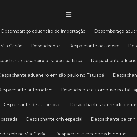
Desembaraço aduaneiro de importação
Desembaraço adua
Vila Carrão
Despachante
Despachante aduaneiro
De
espachante aduaneiro para pessoa física
Despachante aduane
Despachante aduaneiro em são paulo no Tatuapé
Despachan
Despachante automotivo
Despachante automotivo no Tatu
Despachante de automóvel
Despachante autorizado detra
 cassada
Despachante cnh especial
Despachante de cnh
 de cnh na Vila Carrão
Despachante credenciado detran