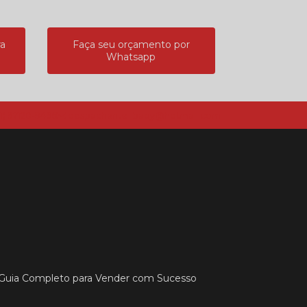
ra
Faça seu orçamento por
Whatsapp
11) 97120-9466
despachante_baby@hotmail.com
: Guia Completo para Vender com Sucesso